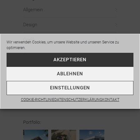
Allgemein
Design
Grafik
Wir verwenden Cookies, um unsere Website und unseren Service zu
optimieren.
Illustration
AKZEPTIEREN
Planung
ABLEHNEN
Visualisierung
EINSTELLUNGEN
Webdesign
COOKIE-RICHTLINIE
DATENSCHUTZERKLÄRUNG
KONTAKT
Portfolio: