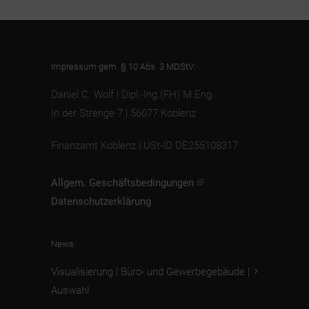
Impressum gem. § 10 Abs. 3 MDStV:
Daniel C. Wolf | Dipl.-Ing.(FH) M.Eng.
In der Strenge 7 | 56077 Koblenz
Finanzamt Koblenz | USt-ID DE255108317
Allgem. Geschäftsbedingungen
Datenschutzerklärung
News:
Visualisierung | Büro- und Gewerbegebäude |
Auswahl