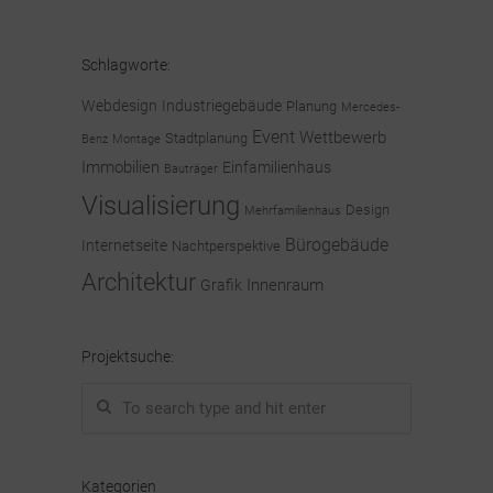
Schlagworte:
Webdesign
Industriegebäude
Planung
Mercedes-
Event
Wettbewerb
Stadtplanung
Benz
Montage
Immobilien
Einfamilienhaus
Bauträger
Visualisierung
Design
Mehrfamilienhaus
Bürogebäude
Internetseite
Nachtperspektive
Architektur
Innenraum
Grafik
Projektsuche:
Kategorien