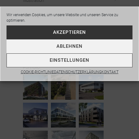
Illustration
Planung
Wir verwenden Cookies, um unsere Website und unseren Service zu
optimieren.
Visualisierung
AKZEPTIEREN
Webdesign
ABLEHNEN
EINSTELLUNGEN
Portfolio:
COOKIE-RICHTLINIE
DATENSCHUTZERKLÄRUNG
KONTAKT