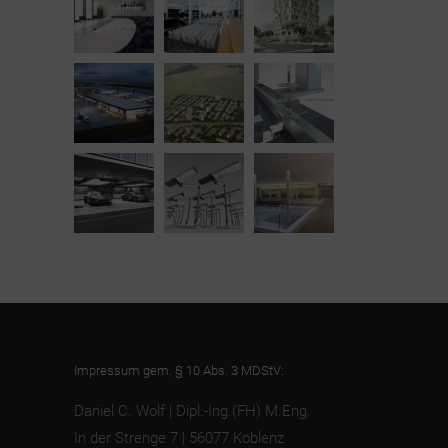
Impressum gem. § 10 Abs. 3 MDStV:
Daniel C. Wolf | Dipl.-Ing.(FH) M.Eng.
In der Strenge 7 | 56077 Koblenz