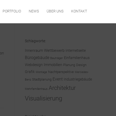
PORTFOLIO
NEWS
ÜBER UNS
KONTAKT
Schlagworte:
Innenraum
Wettbewerb
Internetseite
von
Bürogebäude
Einfamilienhaus
Bauträger
Immobilien
Webdesign
Planung
Design
Grafik
Nachtperspektive
Mercedes-
Montage
Event
Industriegebäude
Stadtplanung
Benz
Architektur
Mehrfamilienhaus
Visualisierung