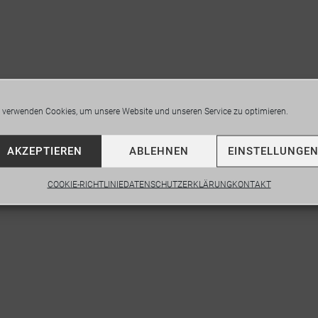
 verwenden Cookies, um unsere Website und unseren Service zu optimieren.
AKZEPTIEREN
ABLEHNEN
EINSTELLUNGE
COOKIE-RICHTLINIE
DATENSCHUTZERKLÄRUNG
KONTAKT