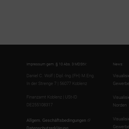
Impressum gem. § 10 Abs. 3 MDStV:
News:
Daniel C. Wolf | Dipl.-Ing.(FH) M.Eng.
Visualis
In der Strenge 7 | 56077 Koblenz
Gewerbe
Finanzamt Koblenz | USt-ID
Visualis
DE255108317
Norden
Visualis
Allgem. Geschäftsbedingungen
Gewerbe
Datenschutzerklärung