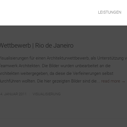
LEISTUNGEN
Wettbewerb | Rio de Janeiro
Visualisierungen für einen Architekturwettbewerb, als Unterstützung 
Teamwerk Architekten. Die Bilder wurden unbearbeitet an die
Architekten weitergegeben, da diese die Verfeinerungen selbst
durchführen wollten. Die hier gezeigten Bilder sind die...
read more →
14. JANUAR 2011
VISUALISIERUNG