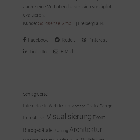
auch kleine Vorhaben lassen sich vorzüglich
evaluieren.
Kunde:
Solidsense GmbH
| Freiberg a.N.
Facebook
Reddit
Pinterest
LinkedIn
E-Mail
Schlagworte:
Internetseite
Webdesign
Grafik
Design
Montage
Visualisierung
Event
Immobilien
Architektur
Bürogebäude
Planung
Einfamilienhaus
Stadtplanung
Mercedes-Benz