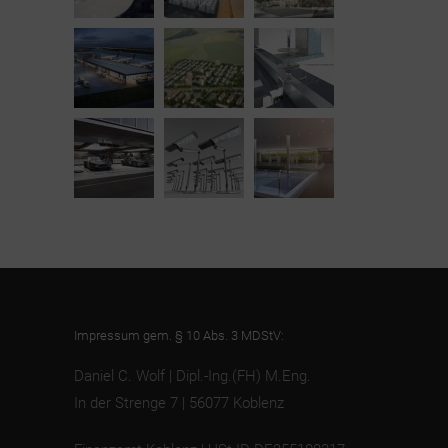
Impressum gem. § 10 Abs. 3 MDStV:
Daniel C. Wolf | Dipl.-Ing.(FH) M.Eng.
In der Strenge 7 | 56077 Koblenz