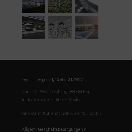
Impressum gem. § 10 Abs. 3 MDStV:
Daniel C. Wolf | Dipl.-Ing.(FH) M.Eng.
In der Strenge 7 | 56077 Koblenz
Finanzamt Koblenz | USt-ID DE255108317
Allgem. Geschäftsbedingungen